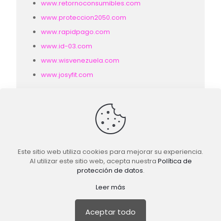
www.retornoconsumibles.com
www.proteccion2050.com
www.rapidpago.com
www.id-03.com
www.wisvenezuela.com
www.josyfit.com
Este sitio web utiliza cookies para mejorar su experiencia.
Al utilizar este sitio web, acepta nuestra
Política de
protección de datos
.
the
novo
system. Email:
mnovo@thenovosystem.com
Leer más
- Móvil:
+58 (412) 234-5796
Todos los derechos reservados © 2023.
Aceptar todo