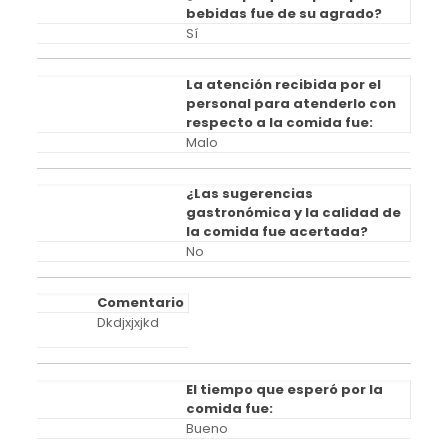
bebidas fue de su agrado?
Sí
La atención recibida por el
personal para atenderlo con
respecto a la comida fue:
Malo
¿Las sugerencias
gastronómica y la calidad de
la comida fue acertada?
No
Comentario
Dkdjxjxjkd
El tiempo que esperó por la
comida fue:
Bueno