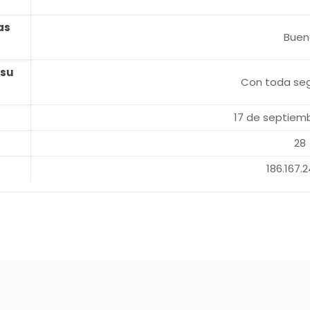
as
Buen
 su
Con toda seg
17 de septiem
28
186.167.2