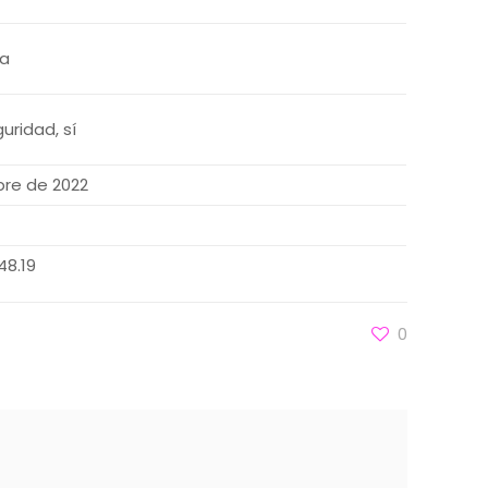
a
uridad, sí
bre de 2022
48.19
0