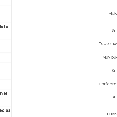
Mal
e la
Sí
Todo muy
Muy bu
l
Sí
Perfecto
n el
Sí
recios
Buen