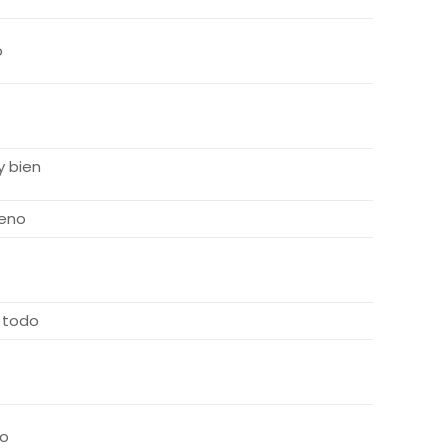
o
 bien
eno
 todo
o