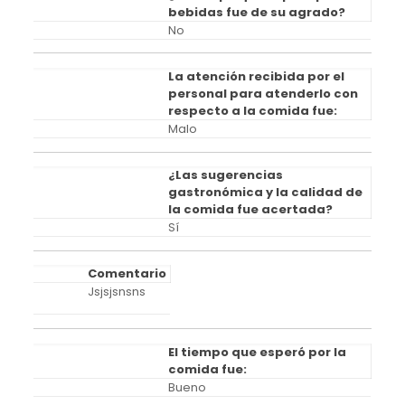
bebidas fue de su agrado?
No
La atención recibida por el
personal para atenderlo con
respecto a la comida fue:
Malo
¿Las sugerencias
gastronómica y la calidad de
la comida fue acertada?
Sí
Comentario
Jsjsjsnsns
El tiempo que esperó por la
comida fue:
Bueno